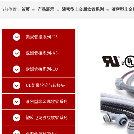
当前位置：
首页
产品展示
液密型非金属软管系列
液密型非金属
⊙
⊙
⊙
美规管接系列-US
亚洲管接系列-AS
欧洲管接系列-EU
UL防爆软管与转接头
液密型非金属软管系列
塑胶尼龙波纹软管系列
亚摩金属软管系列