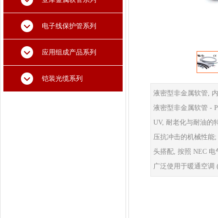
电子线保护管系列
应用组成产品系列
铠装光缆系列
液密型非金属软管, 内平
液密型非金属软管 - PL
UV, 耐老化与耐油的
压抗冲击的机械性能; 软
头搭配, 按照 NE
广泛使用于暖通空调 (