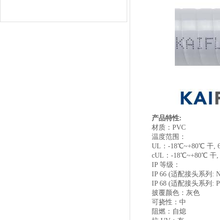
产品特性:
材质：PVC
温度范围：
UL：-18℃~+80℃ 干, 
cUL：-18℃~+80℃ 干,
IP 等级：
IP 66 (适配接头系列: N
IP 68 (适配接头系列: P50
披覆颜色：灰色
可挠性：中
阻燃：自熄